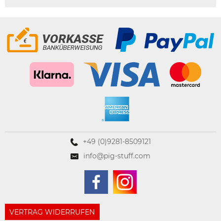
+49 (0)9281-8509121
info@pig-stuff.com
VERTRAG WIDERRUFEN