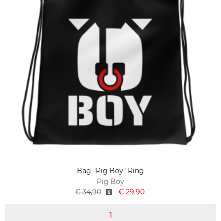
Bag "Pig Boy" Ring
Pig Boy
€ 34,90
€ 29,90
1