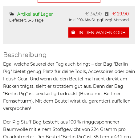
€ 34,90
€
29,90
Artikel auf Lager
inkl. 19% MwSt.
ggf. zzgl. Versand
Lieferzeit: 3-5 Tage
IN DEN WARENKORB
Beschreibung
Egal welche Sauerei der Tag auch bringt – der Bag "Berlin
Pig" bietet genug Platz für deine Tools, Accessoires oder dein
Fetish Gear. Und wenn du den Beutel mal nicht direkt am
Rücken trägst, sieht er trotzdem gut aus. Denn der Bag
"Berlin Pig" ist beidseitig bedruckt (Brand mit Berliner
Fernsehturm). Mit dem Beutel wirst du garantiert auffallen –
versprochen!
Der Pig Stuff Bag besteht aus 100 % ringgesponnener
Baumwolle mit einem Stoffgewicht von 224 Gramm pro
Quadratmeter. Der Beutel "Berlin Pig" ist 38,1 cm x 43,2 cm